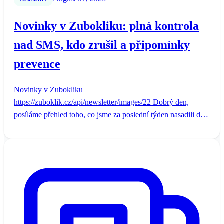
Novinky v Zubokliku: plná kontrola
nad SMS, kdo zrušil a připomínky
prevence
Novinky v Zubokliku
https://zuboklik.cz/api/newsletter/images/22 Dobrý den,
posíláme přehled toho, co jsme za poslední týden nasadili do
ostrého provozu. Vybrali jsme jen věci, které se přímo dotkn...