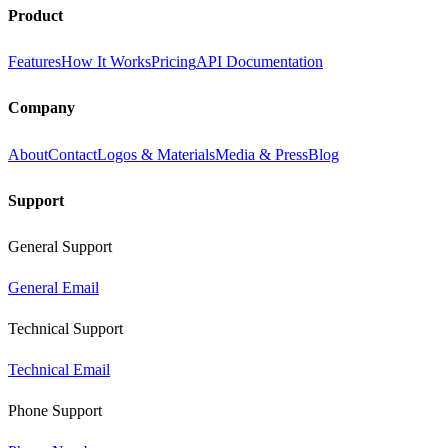
Product
Features
How It Works
Pricing
API Documentation
Company
About
Contact
Logos & Materials
Media & Press
Blog
Support
General Support
General Email
Technical Support
Technical Email
Phone Support