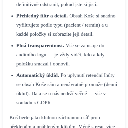
definitivně odstranit, pokud jste si jistí.
Přehledný filtr a detail.
Obsah Koše si snadno
vyfiltrujete podle typu (pacient / termín) a u
každé položky si zobrazíte její detail.
Plná transparentnost.
Vše se zapisuje do
auditního logu — je vždy vidět, kdo a kdy
položku smazal i obnovil.
Automatický úklid.
Po uplynutí retenční lhůty
se obsah Koše sám a nenávratně promaže (denní
úklid). Data se u nás nedrží věčně — vše v
souladu s GDPR.
Koš berte jako klidnou záchrannou síť proti
překlepům a unáhleným klikům. Méně stresu, více