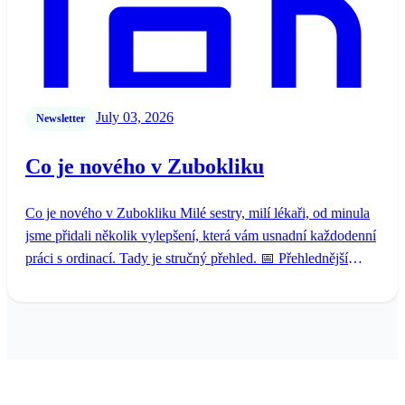
July 03, 2026
Newsletter
Co je nového v Zubokliku
Co je nového v Zubokliku Milé sestry, milí lékaři, od minula
jsme přidali několik vylepšení, která vám usnadní každodenní
práci s ordinací. Tady je stručný přehled. 📅 Přehlednější
denní přehled („D...