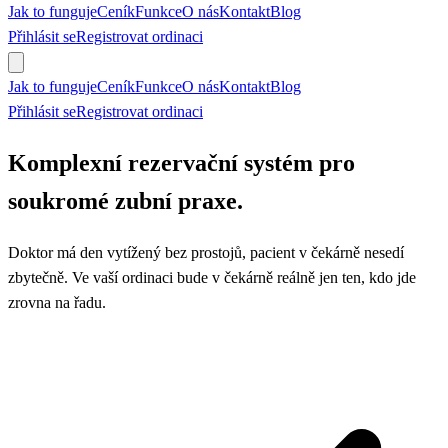
Jak to funguje
Ceník
Funkce
O nás
Kontakt
Blog
Přihlásit se
Registrovat ordinaci
Objednat se
Jak to funguje
Ceník
Funkce
O nás
Kontakt
Blog
Přihlásit se
Registrovat ordinaci
Objednat se
Komplexní rezervační systém pro
soukromé zubní praxe.
Doktor má den vytížený bez prostojů, pacient v čekárně nesedí
zbytečně. Ve vaší ordinaci bude v čekárně reálně jen ten, kdo jde
zrovna na řadu.