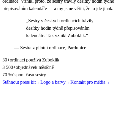
ordinace. Vznikl proto, že sestry trávily desítky hodin týdně
přepisováním kalendáře — a my jsme věřili, že to jde jinak.
„Sestry v českých ordinacích trávily
desítky hodin týdně přepisováním
kalendáře. Tak vznikl Zuboklik.“
— Sestra z pilotní ordinace, Pardubice
30+
ordinací používá Zuboklik
3 500+
objednávek měsíčně
70 %
úspora času sestry
Stáhnout press kit
→
Logo a barvy
→
Kontakt pro média
→