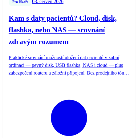
03. červen 2026
Pro lékaře
Kam s daty pacientů? Cloud, disk,
flashka, nebo NAS — srovnání
zdravým rozumem
Praktické srovnání možností uložení dat pacientů v zubní
ordinaci — pevný disk, USB flashka, NAS i cloud — plus
zabezpečení routeru a záložní připojení. Bez prodejního tónu,
s oporou ve více zdrojích.