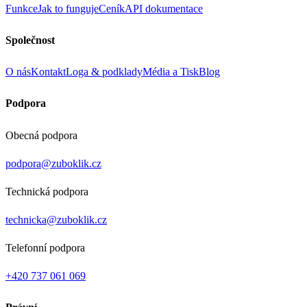
Funkce
Jak to funguje
Ceník
API dokumentace
Společnost
O nás
Kontakt
Loga & podklady
Média a Tisk
Blog
Podpora
Obecná podpora
podpora@zuboklik.cz
Technická podpora
technicka@zuboklik.cz
Telefonní podpora
+420 737 061 069