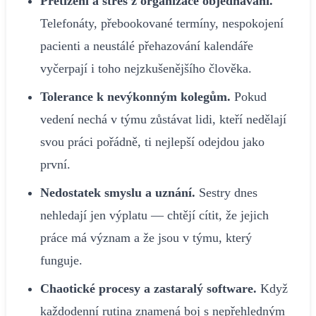
Přetížení a stres z organizace objednávání.
Telefonáty, přebookované termíny, nespokojení
pacienti a neustálé přehazování kalendáře
vyčerpají i toho nejzkušenějšího člověka.
Tolerance k nevýkonným kolegům.
Pokud
vedení nechá v týmu zůstávat lidi, kteří nedělají
svou práci pořádně, ti nejlepší odejdou jako
první.
Nedostatek smyslu a uznání.
Sestry dnes
nehledají jen výplatu — chtějí cítit, že jejich
práce má význam a že jsou v týmu, který
funguje.
Chaotické procesy a zastaralý software.
Když
každodenní rutina znamená boj s nepřehledným